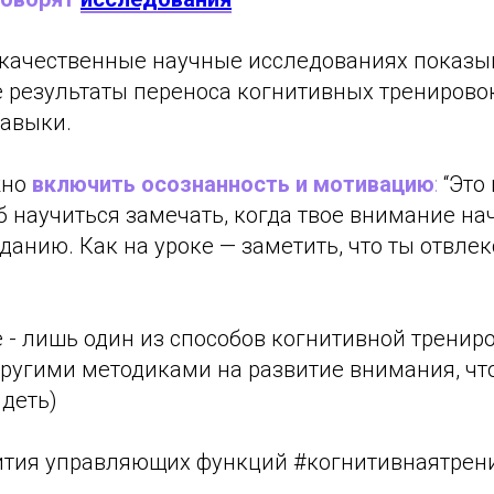
качественные научные исследованиях показ
 результаты переноса когнитивных тренирово
авыки.
жно
включить осознанность и мотивацию
:
“Это
б научиться замечать, когда твое внимание нач
аданию. Как на уроке — заметить, что ты отвлек
- лишь один из способов когнитивной трениро
другими методиками на развитие внимания, чт
деть)
ития управляющих функций #когнитивнаятрен