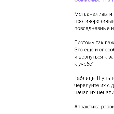
Метаанализы и 
противоречивые
повседневные н
Поэтому так ва
Это ещё и спосо
и вернуться к з
к учебе”
Таблицы Шульте 
чередуйте их с 
начал их ненави
#практика разв