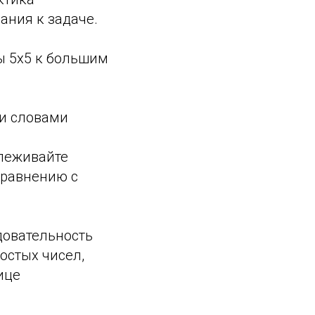
ния к задаче.
ы 5х5 к большим
ли словами
леживайте
сравнению с
овательность
остых чисел,
ице