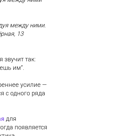
дуя между ними.
рная, 13
 звучит так:
ешь им”.
реннее усилие —
я с одного ряда
ая
для
тогда появляется
ктика