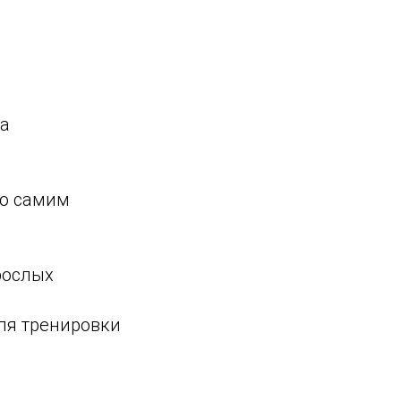
ла
но самим
рослых
ля тренировки