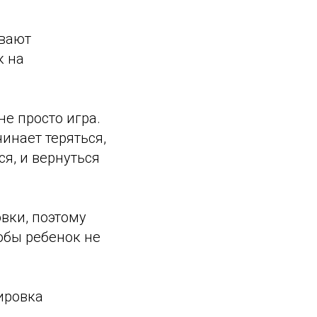
ывают
к на
 не просто игра.
инает теряться,
ся, и вернуться
вки, поэтому
обы ребенок не
ировка